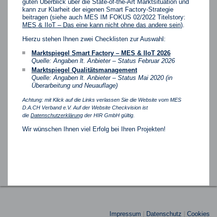
guten Überblick über die State-of-the-Art Marktsituation und
kann zur Klarheit der eigenen Smart Factory-Strategie
beitragen (siehe auch MES IM FOKUS 02/2022 Titelstory:
MES & IIoT – Das eine kann nicht ohne das andere sein
).
Hierzu stehen Ihnen zwei Checklisten zur Auswahl:
Marktspiegel Smart Factory – MES & IIoT 2026
Quelle: Angaben lt. Anbieter – Status Februar 2026
Marktspiegel Qualitätsmanagement
Quelle: Angaben lt. Anbieter – Status Mai 2020 (in
Überarbeitung und Neuauflage)
Achtung: mit Klick auf die Links verlassen Sie die Website vom MES
D.A.CH Verband e.V. Auf der Website Checkvision ist
die
Datenschutzerklärung
der HIR GmbH gültig.
Wir wünschen Ihnen viel Erfolg bei Ihren Projekten!
Impressum
|
Datenschutz
|
Cookies