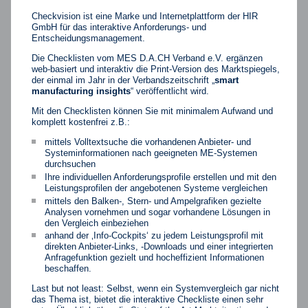
Checkvision ist eine Marke und Internetplattform der HIR
GmbH für das interaktive Anforderungs- und
Entscheidungsmanagement.
Die Checklisten vom MES D.A.CH Verband e.V. ergänzen
web-basiert und interaktiv die Print-Version des Marktspiegels,
der einmal im Jahr in der Verbandszeitschrift „
smart
manufacturing insights
“ veröffentlicht wird.
Mit den Checklisten können Sie mit minimalem Aufwand und
komplett kostenfrei z.B.:
mittels Volltextsuche die vorhandenen Anbieter- und
Systeminformationen nach geeigneten ME-Systemen
durchsuchen
Ihre individuellen Anforderungsprofile erstellen und mit den
Leistungsprofilen der angebotenen Systeme vergleichen
mittels den Balken-, Stern- und Ampelgrafiken gezielte
Analysen vornehmen und sogar vorhandene Lösungen in
den Vergleich einbeziehen
anhand der ‚Info-Cockpits‘ zu jedem Leistungsprofil mit
direkten Anbieter-Links, -Downloads und einer integrierten
Anfragefunktion gezielt und hocheffizient Informationen
beschaffen.
Last but not least: Selbst, wenn ein Systemvergleich gar nicht
das Thema ist, bietet die interaktive Checkliste einen sehr