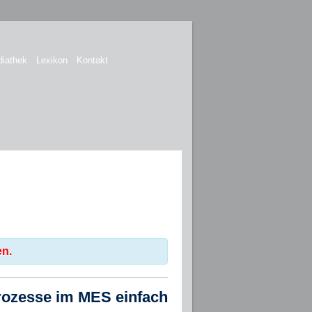
iathek
Lexikon
Kontakt
en.
ozesse im MES einfach