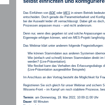
selbst einrichten und konfigurier
Das Einführen von
BDE
oder
MES
in einem Betrieb bedeutet,
entscheiden. Doch gerade die Parametrierbarkeit und Konfig
bei der Auswahl leider oft vernachlässigt. Dabei gilt es doc
Prozessen anpassen muss – und nicht andersrum.
Denn nur, wenn dies gegeben ist und solche Anpassungen we
Eigenregie erfolgen können, wird ein MES-Projekt langfristig
Das Webinar klärt unter anderem folgende Fragestellungen:
Wie können Stammdaten aus anderen Systemen übern
Wie (einfach und schnell) können Stammdaten direkt im 
werden? (Live-Präsentation).
Wie flexibel kann das Verhalten des Erfassungsdialogs d
(Live-Präsentation ausgewählter Beispiele)
Im Anschluss an den Vortrag besteht die Möglichkeit für Fra
Registrieren Sie sich gleich für unser Webinar und sichern S
Wissens-Front – im Kampf um noch stabilere Prozesse, bes
Termin
: am Donnerstag, 19. Mai 2022, 10:00-11:00 Uhr
Dauer
: 60 Minuten