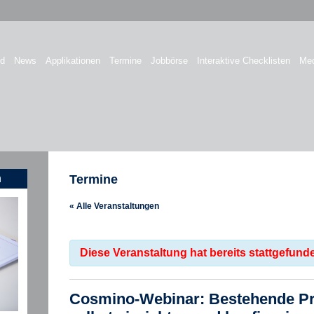
nd
News
Applikationen
Termine
Jobbörse
Interaktive Checklisten
Med
n
Termine
« Alle Veranstaltungen
Diese Veranstaltung hat bereits stattgefund
Cosmino-Webinar: Bestehende Pr