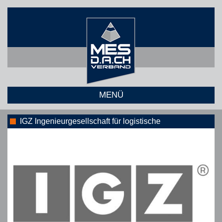
MENÜ
IGZ Ingenieurgesellschaft für logistische
Informationssysteme mbH