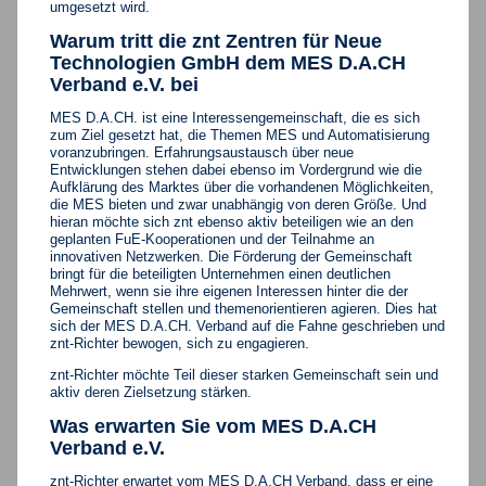
umgesetzt wird.
Warum tritt die znt Zentren für Neue
Technologien GmbH dem MES D.A.CH
Verband e.V. bei
MES D.A.CH. ist eine Interessengemeinschaft, die es sich
zum Ziel gesetzt hat, die Themen MES und Automatisierung
voranzubringen. Erfahrungsaustausch über neue
Entwicklungen stehen dabei ebenso im Vordergrund wie die
Aufklärung des Marktes über die vorhandenen Möglichkeiten,
die MES bieten und zwar unabhängig von deren Größe. Und
hieran möchte sich znt ebenso aktiv beteiligen wie an den
geplanten FuE-Kooperationen und der Teilnahme an
innovativen Netzwerken. Die Förderung der Gemeinschaft
bringt für die beteiligten Unternehmen einen deutlichen
Mehrwert, wenn sie ihre eigenen Interessen hinter die der
Gemeinschaft stellen und themenorientieren agieren. Dies hat
sich der MES D.A.CH. Verband auf die Fahne geschrieben und
znt-Richter bewogen, sich zu engagieren.
znt-Richter möchte Teil dieser starken Gemeinschaft sein und
aktiv deren Zielsetzung stärken.
Was erwarten Sie vom MES D.A.CH
Verband e.V.
znt-Richter erwartet vom MES D.A.CH Verband, dass er eine