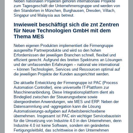
Neben nationalen Projekten gehören internationale Projekte
zum Tagesgeschäft der Unternehmensgruppe und werden von
den Standorten in München, Burghausen, Dresden, Villach,
Singapur und Malaysia aus betreut.
Inwieweit beschäftigt sich die znt Zentren
für Neue Technologien GmbH mit dem
Thema MES
Neben eigenen Produkten implementiert die Firmengruppe
ausgereifte Partnerprodukte und wird so den hohen
Erfordernissen der jeweiligen Branchen schnell, flexibel und
effizient gerecht. Aufgrund des breiten Spektrums an Lösungen
und der umfassenden Erfahrungen – national wie international
– können Technologien, Services und Ressourcen optimal auf
die jeweiligen Projekte der Kunden ausgerichtet werden.
Die aktuelle Entwicklung der Firmengruppe ist PAC (Process
Automation Controller), eine universelle IT-Plattform zur
Maschinenanbindung. Diese Integrationsplattform dient als
Bindeglied zwischen der Steuerungsebene sowie
übergeordneten Anwendungen, wie MES und ERP. Neben der
Datensammlung und -aggregation kann die Lösung
Automatisierungs-aufgaben auf Arbeitsbereichsebene
übernehmen. Insgesamt ist PAC ein wichtiger Servicebaustein
für die Umsetzung von Industrie 4.0 in den Unternehmen, denn
Industrie 4.0 ist keine Software, sondern ein geändertes
Fertigungsleitbild, das schrittweise in den Unternehmen