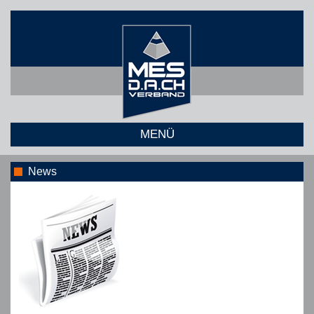
MENÜ
News