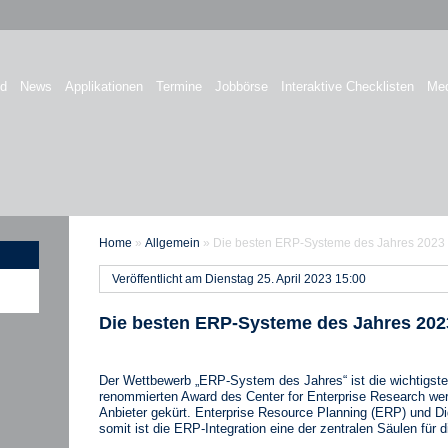
nd
News
Applikationen
Termine
Jobbörse
Interaktive Checklisten
Med
Home
»
Allgemein
»
Die besten ERP-Systeme des Jahres 2023
Veröffentlicht am Dienstag 25. April 2023 15:00
Die besten ERP-Systeme des Jahres 202
Der Wettbewerb „ERP-System des Jahres“ ist die wichtigs
renommierten Award des Center for Enterprise Research we
Anbieter gekürt. Enterprise Resource Planning (ERP) und D
somit ist die ERP-Integration eine der zentralen Säulen für d