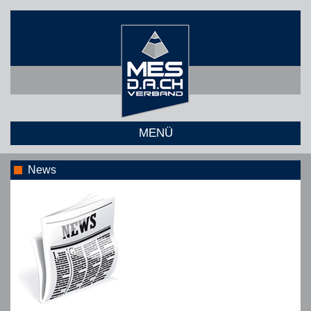
MENÜ
News