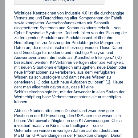
Bildauswertung IOSB
Wichtiges Kennzeichen von Industrie 4.0 ist die durchgängige
Vernetzung und Durchdringung aller Komponenten der Fabrik
sowie kompletter Wertschöpfungsketten mit Sensorik,
eingebetteten Systemen und Kommunikationstechnik – sog.
Cyber-Physische Systeme. Dadurch fallen von der Planung der
zu fertigenden Produkte und Produktionsmittel über ihre
Herstellung bis zur Nutzung der Produkte große Mengen an
Daten an, die meist maschinell erzeugt werden. Diese Daten
sind Grundlage für moderne und mächtige Analyse- und
Auswerteverfahren, die heute als ‚Künstliche Intelligenz‘ (KI)
bezeichnet werden. KI-Verfahren verfügen über „die Fähigkeit,
mit neuen Situationen erfolgreich umzugehen, neue Daten oder
neue Informationen zu verarbeiten, aus dem verfügbaren
Wissen zu schlussfolgern und damit neues Wissen zu
generieren (…) oder auch neue Aufgaben zu lösen“ [1]. Heute
geht man allgemein davon aus, dass KI eine
Schlüsseltechnologie ist, mit der Anwender in allen Stufen der
Wertschöpfung hohe Verbesserungspotenziale ausschöpfen
können.
Aktuelle Studien attestieren Deutschland zwar eine gute
Position in der KI-Forschung, den USA aber eine wesentlich
höhere Wettbewerbsfähigkeit in den KI-Anwendungen. China
investiert massiv in Künstliche Intelligenz – seine
Unternehmen werden in wenigen Jahren auf den deutschen
Markt für KI-Anwendungen in der Produktion drängen. Darum