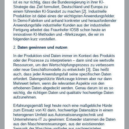
ist es nur richtig, dass die Bundesregierung in ihrer KI-
Strategie das Ziel formuliert, Deutschland und Europa zu
einem führenden KI-Standort zu machen [2]. Industrielle
Produktion ist dabei eines der wichtigsten Anwendungsfelder.
In Demo-Fabriken und anhand konkreter und herausfordernder
Anwendungsfälle industrieller Kunden aus der industriellen
Fertigung arbeitet das Fraunhofer IOSB schon heute an
innovativen KI-Methoden und –Werkzeugen, die wir im
folgenden kurz vorstellen.
Daten gewinnen und nutzen
In der Produktion sind Daten immer im Kontext des Produkts
oder der Prozesse zu interpretieren – dann sind sie wertvolle
Ressourcen, um den Wertschöpfungsprozess zu verbessern
oder neue Geschäftsmodelle zu entwickeln [3]. Das heißt
auch, dass jeder Anwendungsfall seine spezifischen Daten
erfordert. Datengestützte Werkzeuge können aber nur dann
Mehrwert liefern, wenn die relevanten Aspekte von den
erhobenen Daten abgedeckt werden. Genau darum ist es so
wichtig, die richtigen Daten und qualitativ hochwertige Daten
aufzunehmen.
Erfahrungsgemäß liegt heute noch eine maßgebliche Hürde
zum Einsatz von KI darin, hochwertige Datensätze in einem
heterogenen Umfeld aus Automatisierungstechnik und
Unternehmens-IT zu gewinnen: Entweder stammen die Daten
aus den Maschinensteuerungen, aus der existierenden
Sensorik der Maschine und/oder aus nachgerüsteten