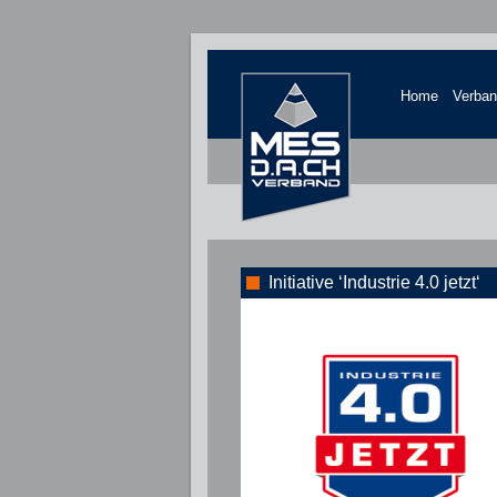
Home
Verba
Initiative ‘Industrie 4.0 jetzt‘