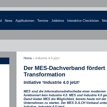
nd
News
Applikationen
Termine
Jobbörse
Interaktive Checklisten
Med
Home
»
Industrie 4.0 jetzt
Der MES-Dachverband fördert d
Transformation
Initiative ‘Industrie 4.0 jetzt‘
MES sind die Informationsdrehscheibe einer modernen
funktioniert kein Industrie 4.0. MES und Industrie 4.0 
Damit bieten MES die Möglichkeit, bereits heute mit der
Unternehmen zu starten. Der MES D.A.CH Verband unterst
Initiative ‚Industrie 4.0 jetzt‘.