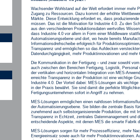
Wachsender Wohlstand auf der Welt erfordert immer mehr 
Zugang zu Ressourcen. Dazu kommt der erhöhte Wettbewerbs
Märkte. Diese Entwicklung erfordert es, dass produzierend
müssen. Das ist die Motivation für Industrie 4.0. Zu den Sc
aus den verschiedenen Produktionsdaten wertvolles Wissen z
dass Industrie 4.0 vor allem in Form einer Middleware stattfi
Automatisierungsebene und dort, wo heute bereits Manufac
Informationsdrehscheibe erfolgreich für Produktionsoptimi
Transparenz und ermöglichen so das Aufdecken versteckter
Datendurchgängigkeit, mehr Produktinnovationen und mehr Q
Die Kommunikation in der Fertigung – und zwar sowohl vom
auch zwischen den Bereichen Fertigung, Logistik, Personal u
der vertikalen und horizontalen Integration von MES-Anw
erreichte Transparenz in der Produktion ist eine wichtige Gr
Industrie 4.0. Der Vorteil dabei: MES-Lösungen als wichtige 
in der Praxis bewährt. Sie sind damit die perfekte Möglichkei
Fertigungsunternehmen sofort in Angriff zu nehmen.
MES-Lösungen ermöglichen einen nahtlosen Informationsflu
der Automatisierungsebene. Sie bilden die zentrale Basis fü
zunehmend auch selbstorganisierende Produktion, die mit In
Transparenz in Echtzeit, zentrales Datenmanagement und dez
entscheidende Aspekte, mit denen MES die smarte Fabrik de
MES-Lösungen sorgen für mehr Prozesseffizienz, mehr Nach
Energieeinsatz sowie auch für mehr Produktinnovationen. Aufg