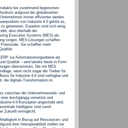
Produkte bei zunehmend begrenztem
druck aufgrund der globalisierten
e Unternehmen immer effizienter werden
hwerpunkten von Industrie 4.0 gehört es,
u generieren. Experten sind sich einig,
ndet, also oberhalb der
turing Execution Systems (MES) als
erung sorgen. MES-Lösungen schaffen
 Potenziale. Sie schaffen mehr
ualität.
 ERP zur Automatisierungsebene als
nd Qualität – wird bereits heute in Form
endungen übernommen. Die mit MES
undlage, wenn nicht sogar der Treiber für
Basis für Industrie 4.0 sind verfügbar und
t, die digitale Transformation im
ss zwischen der Unternehmensleit- und
r eine durchgängig vernetzte und
dustrie-4.0-Konzepten angestrebt wird.
entrale Intelligenz sind somit
r Zukunft ermöglicht.
haltigkeit in Bezug auf Ressourcen- und
rund ihrer Interoperabilität stellen sie