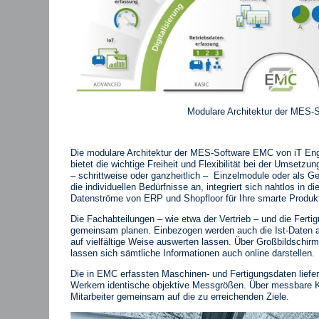
Modulare Architektur der MES
Die modulare Architektur der MES-Software EMC von iT En
bietet die wichtige Freiheit und Flexibilität bei der Umsetzu
– schrittweise oder ganzheitlich – Einzelmodule oder als 
die individuellen Bedürfnisse an, integriert sich nahtlos in 
Datenströme von ERP und Shopfloor für Ihre smarte Produ
Die Fachabteilungen – wie etwa der Vertrieb – und die Ferti
gemeinsam planen. Einbezogen werden auch die Ist-Daten a
auf vielfältige Weise auswerten lassen. Über Großbildschir
lassen sich sämtliche Informationen auch online darstellen.
Die in EMC erfassten Maschinen- und Fertigungsdaten liefe
Werkern identische objektive Messgrößen. Über messbare Ke
Mitarbeiter gemeinsam auf die zu erreichenden Ziele.