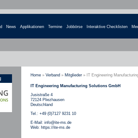
nd
News
Applikationen
Termine
Jobbörse
Interaktive Checklisten
Med
Home
»
Verband
»
Mitglieder
»
IT Engineering Manufacturi
g
IT Engineering Manufacturing Solutions GmbH
Jusistraße 4
72124 Pliezhausen
Deutschland
Tel.: +49 (0)7127 9231 10
E-Mail:
info@ite-ms.de
Web:
https://ite-ms.de