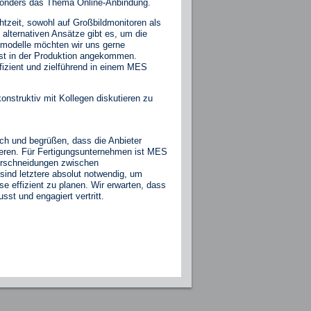
esonders das Thema Online-Anbindung.
htzeit, sowohl auf Großbildmonitoren als
alternativen Ansätze gibt es, um die
modelle möchten wir uns gerne
st in der Produktion angekommen.
fizient und zielführend in einem MES
onstruktiv mit Kollegen diskutieren zu
sch und begrüßen, dass die Anbieter
lieren. Für Fertigungsunternehmen ist MES
erschneidungen zwischen
sind letztere absolut notwendig, um
e effizient zu planen. Wir erwarten, dass
st und engagiert vertritt.