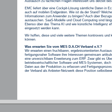
Austausch zu fachlichen Fragen interessiert uns derzeit b
EMC liefert über eine Cockpit-Lösung sämtliche Daten in Ec
auch auf mobilen Endgeräten. Wie ist da der Stand? Welche 
Informationen zum Anwender zu bringen? Auch über Bezugs
austauschen. SaaS-Modelle und Cloud Computing sind läng
Ebenso über das Thema KI und wie künstliche Intelligenz ef
eingesetzt werden kann.
Wir hoffen, diese und viele weitere Themen kontrovers und k
können.
Was erwarten Sie vom MES D.A.CH Verband e.V.?
Wir erwarten einen fruchtbaren, ergebnisorientierten Austau
fertigungsnaher Software ihre Interessen gemeinsam artiku
eine unverzichtbare Erweiterung zum ERP. Zwar gibt es Üb
betriebswirtschaftlicher Software und MES-Systemen, doch 
Daten aus der Produktion zu erfassen und Fertigungsprozess
der Verband als Anbieter-Netzwerk diese Position selbstbewus