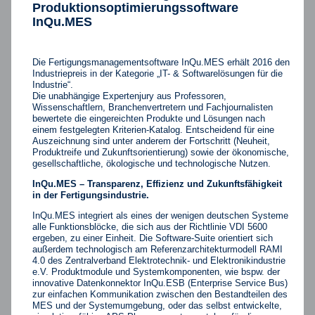
Produktionsoptimierungssoftware
InQu.MES
Die Fertigungsmanagementsoftware InQu.MES erhält 2016 den
Industriepreis in der Kategorie „IT- & Softwarelösungen für die
Industrie“.
Die unabhängige Expertenjury aus Professoren,
Wissenschaftlern, Branchenvertretern und Fachjournalisten
bewertete die eingereichten Produkte und Lösungen nach
einem festgelegten Kriterien-Katalog. Entscheidend für eine
Auszeichnung sind unter anderem der Fortschritt (Neuheit,
Produktreife und Zukunftsorientierung) sowie der ökonomische,
gesellschaftliche, ökologische und technologische Nutzen.
InQu.MES – Transparenz, Effizienz und Zukunftsfähigkeit
in der Fertigungsindustrie.
InQu.MES integriert als eines der wenigen deutschen Systeme
alle Funktionsblöcke, die sich aus der Richtlinie VDI 5600
ergeben, zu einer Einheit. Die Software-Suite orientiert sich
außerdem technologisch am Referenzarchitekturmodell RAMI
4.0 des Zentralverband Elektrotechnik- und Elektronikindustrie
e.V. Produktmodule und Systemkomponenten, wie bspw. der
innovative Datenkonnektor InQu.ESB (Enterprise Service Bus)
zur einfachen Kommunikation zwischen den Bestandteilen des
MES und der Systemumgebung, oder das selbst entwickelte,