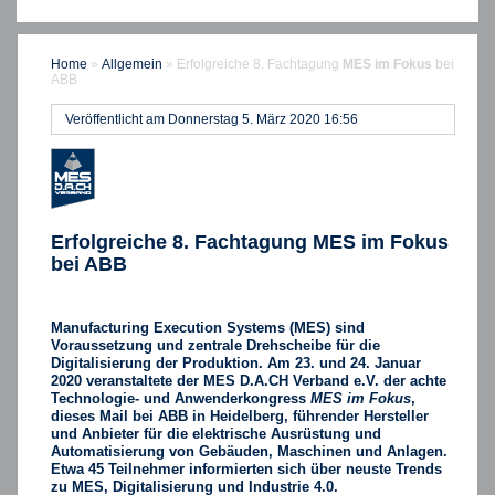
Home
»
Allgemein
»
Erfolgreiche 8. Fachtagung
MES im Fokus
bei
ABB
Veröffentlicht am Donnerstag 5. März 2020 16:56
Erfolgreiche 8. Fachtagung
MES im Fokus
bei ABB
Manufacturing Execution Systems (MES) sind
Voraussetzung und zentrale Drehscheibe für die
Digitalisierung der Produktion.
Am 23. und 24. Januar
2020 veranstaltete der MES D.A.CH Verband e.V. der achte
Technologie- und Anwenderkongress
MES im Fokus
,
dieses Mail bei ABB in Heidelberg, führender Hersteller
und Anbieter für die elektrische Ausrüstung und
Automatisierung von Gebäuden, Maschinen und Anlagen.
Etwa 45 Teilnehmer informierten sich über neuste Trends
zu MES, Digitalisierung und Industrie 4.0.