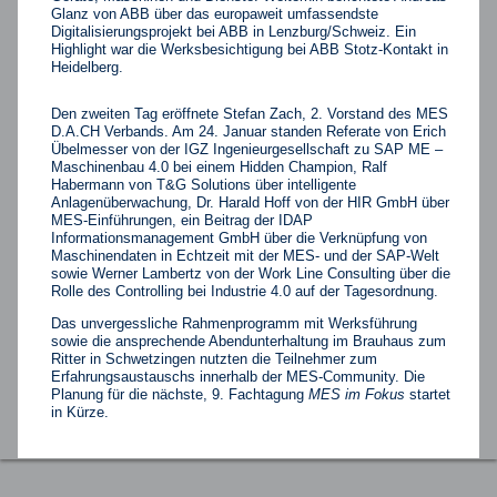
Glanz von ABB über das europaweit umfassendste
Digitalisierungsprojekt bei ABB in Lenzburg/Schweiz. Ein
Highlight war die Werksbesichtigung bei ABB Stotz-Kontakt in
Heidelberg.
Den zweiten Tag eröffnete Stefan Zach, 2. Vorstand des MES
D.A.CH Verbands. Am 24. Januar standen Referate von Erich
Übelmesser von der IGZ Ingenieurgesellschaft zu SAP ME –
Maschinenbau 4.0 bei einem Hidden Champion, Ralf
Habermann von T&G Solutions über intelligente
Anlagenüberwachung, Dr. Harald Hoff von der HIR GmbH über
MES-Einführungen, ein Beitrag der IDAP
Informationsmanagement GmbH über die Verknüpfung von
Maschinendaten in Echtzeit mit der MES- und der SAP-Welt
sowie Werner Lambertz von der Work Line Consulting über die
Rolle des Controlling bei Industrie 4.0 auf der Tagesordnung.
Das unvergessliche Rahmenprogramm mit Werksführung
sowie die ansprechende Abendunterhaltung im Brauhaus zum
Ritter in Schwetzingen nutzten die Teilnehmer zum
Erfahrungsaustauschs innerhalb der MES-Community. Die
Planung für die nächste, 9. Fachtagung
MES im Fokus
startet
in Kürze.