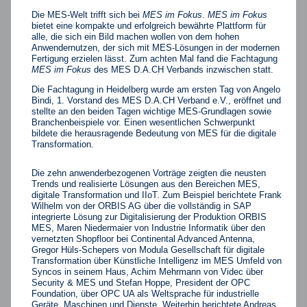
Die MES-Welt trifft sich bei
MES im Fokus
.
MES im Fokus
bietet eine kompakte und erfolgreich bewährte Plattform für
alle, die sich ein Bild machen wollen von dem hohen
Anwendernutzen, der sich mit MES-Lösungen in der modernen
Fertigung erzielen lässt. Zum achten Mal fand die Fachtagung
MES im Fokus
des MES D.A.CH Verbands inzwischen statt.
Die Fachtagung in Heidelberg wurde am ersten Tag von Angelo
Bindi, 1. Vorstand des MES D.A.CH Verband e.V., eröffnet und
stellte an den beiden Tagen wichtige MES-Grundlagen sowie
Branchenbeispiele vor. Einen wesentlichen Schwerpunkt
bildete die herausragende Bedeutung von MES für die digitale
Transformation.
Die zehn anwenderbezogenen Vorträge zeigten die neusten
Trends und realisierte Lösungen aus den Bereichen MES,
digitale Transformation und IIoT. Zum Beispiel berichtete Frank
Wilhelm von der ORBIS AG über die vollständig in SAP
integrierte Lösung zur Digitalisierung der Produktion ORBIS
MES, Maren Niedermaier von Industrie Informatik über den
vernetzten Shopfloor bei Continental Advanced Antenna,
Gregor Hüls-Schepers von Modula Gesellschaft für digitale
Transformation über Künstliche Intelligenz im MES Umfeld von
Syncos in seinem Haus, Achim Mehrmann von Videc über
Security & MES und Stefan Hoppe, President der OPC
Foundation, über OPC UA als Weltsprache für industrielle
Geräte, Maschinen und Dienste. Weiterhin berichtete Andreas