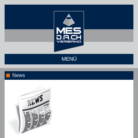
MENÜ
News