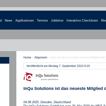
nd
News
Applikationen
Termine
Jobbörse
Interaktive Checklisten
Med
Home
»
Allgemein
»
InQu Solutions ist das neueste Mitglied 
Veröffentlicht am Montag 7. September 2020 9:20
InQu Solutions ist das neueste Mitglie
04.08.2020, Dresden, Deutschland
Die InQu Solutions GmbH hat zum 29. Mai 2020 die MES‐So