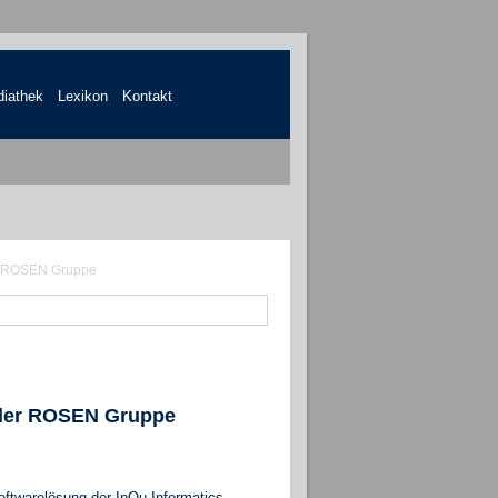
iathek
Lexikon
Kontakt
der ROSEN Gruppe
d der ROSEN Gruppe
ftwarelösung der InQu Informatics