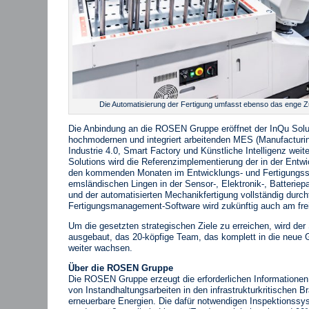
Die Automatisierung der Fertigung umfasst ebenso das enge
Die Anbindung an die ROSEN Gruppe eröffnet der InQu Solut
hochmodernen und integriert arbeitenden MES (Manufacturin
Industrie 4.0, Smart Factory und Künstliche Intelligenz wei
Solutions wird die Referenzimplementierung der in der Entw
den kommenden Monaten im Entwicklungs‐ und Fertigungs
emsländischen Lingen in der Sensor‐, Elektronik‐, Batteriep
und der automatisierten Mechanikfertigung vollständig durch
Fertigungsmanagement‐Software wird zukünftig auch am fre
Um die gesetzten strategischen Ziele zu erreichen, wird der 
ausgebaut, das 20‐köpfige Team, das komplett in die neue 
weiter wachsen.
Über die ROSEN Gruppe
Die ROSEN Gruppe erzeugt die erforderlichen Informationen 
von Instandhaltungsarbeiten in den infrastrukturkritischen 
erneuerbare Energien. Die dafür notwendigen Inspektionss