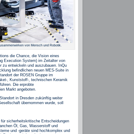
 Zusammenwirken von Mensch und Robotik.
ions die Chance, die Vision eines
g Execution System) im Zeitalter von
ter zu entwickeln und auszubauen. InQu
icklung befindlichen neuen MES‐Suite in
standort der ROSEN Gruppe im
aket‐, Kunststoff‐, technischen Keramik
führen. Die erprobte
ien Markt angeboten.
Standort in Dresden zukünftig weiter
Gesellschaft übernommen wurde, soll
für sicherheitskritische Entscheidungen
Branchen Öl, Gas, Wasserstoff und
ysteme und ‐geräte sind hochkomplex und